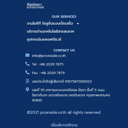
ติดต่อเรา
แจ้งเบาะแส
OUR SERVICES
งานไอซีที โซลูชั่นแบบเบ็ดเสร็จ
บริการด้านเทคโนโลยีสารสนเทศ
อุปกรณ์และซอฟต์แวร์
CONTACT US
info@proinside.co.th
Tel : +66 2029 7875
Fax : +66 2029 7879
เลขประจำตัวผู้เสียภาษี 0107567000023
เลขที่ 55 อาคารเอ.เอ.แคปปิตอล รัชดา ชั้นที่ 5 ถนน
รัชดาภิเษก แขวงดินแดง เขตดินแดง กรุงเทพมหานคร
10400
©2021 proinside.co.th all rights reserved.
เงื่อนไขการใช้งาน