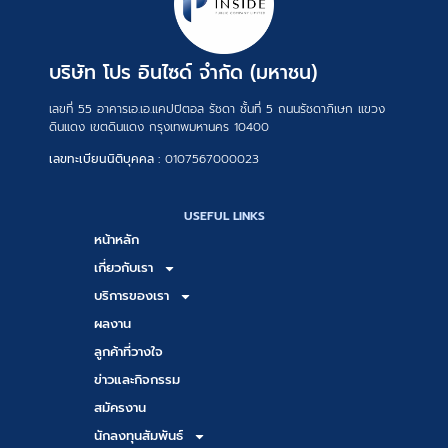
บริษัท โปร อินไซด์ จำกัด (มหาชน)
เลขที่ 55 อาคารเอ.เอ.แคปปิตอล รัชดา ชั้นที่ 5 ถนนรัชดาภิเษก แขวง
ดินแดง เขตดินแดง กรุงเทพมหานคร 10400
เลขทะเบียนนิติบุคคล :
0107567000023
USEFUL LINKS
หน้าหลัก
เกี่ยวกับเรา
บริการของเรา
ผลงาน
ลูกค้าที่วางใจ
ข่าวและกิจกรรม
สมัครงาน
นักลงทุนสัมพันธ์