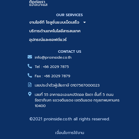
ติดต่อเรา
แจ้งเบาะแส
OUR SERVICES
งานไอซีที โซลูชั่นแบบเบ็ดเสร็จ
บริการด้านเทคโนโลยีสารสนเทศ
อุปกรณ์และซอฟต์แวร์
CONTACT US
info@proinside.co.th
Tel : +66 2029 7875
Fax : +66 2029 7879
เลขประจำตัวผู้เสียภาษี 0107567000023
เลขที่ 55 อาคารเอ.เอ.แคปปิตอล รัชดา ชั้นที่ 5 ถนน
รัชดาภิเษก แขวงดินแดง เขตดินแดง กรุงเทพมหานคร
10400
©2021 proinside.co.th all rights reserved.
เงื่อนไขการใช้งาน