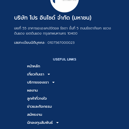
บริษัท โปร อินไซด์ จำกัด (มหาชน)
เลขที่ 55 อาคารเอ.เอ.แคปปิตอล รัชดา ชั้นที่ 5 ถนนรัชดาภิเษก แขวง
ดินแดง เขตดินแดง กรุงเทพมหานคร 10400
เลขทะเบียนนิติบุคคล :
0107567000023
USEFUL LINKS
หน้าหลัก
เกี่ยวกับเรา
บริการของเรา
ผลงาน
ลูกค้าที่วางใจ
ข่าวและกิจกรรม
สมัครงาน
นักลงทุนสัมพันธ์