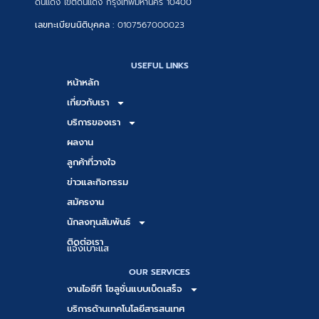
ดินแดง เขตดินแดง กรุงเทพมหานคร 10400
เลขทะเบียนนิติบุคคล :
0107567000023
USEFUL LINKS
หน้าหลัก
เกี่ยวกับเรา
บริการของเรา
ผลงาน
ลูกค้าที่วางใจ
ข่าวและกิจกรรม
สมัครงาน
นักลงทุนสัมพันธ์
ติดต่อเรา
แจ้งเบาะแส
OUR SERVICES
งานไอซีที โซลูชั่นแบบเบ็ดเสร็จ
บริการด้านเทคโนโลยีสารสนเทศ