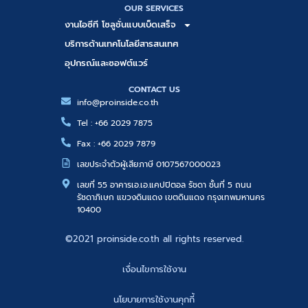
OUR SERVICES
งานไอซีที โซลูชั่นแบบเบ็ดเสร็จ
บริการด้านเทคโนโลยีสารสนเทศ
อุปกรณ์และซอฟต์แวร์
CONTACT US
info@proinside.co.th
Tel : +66 2029 7875
Fax : +66 2029 7879
เลขประจำตัวผู้เสียภาษี 0107567000023
เลขที่ 55 อาคารเอ.เอ.แคปปิตอล รัชดา ชั้นที่ 5 ถนน
รัชดาภิเษก แขวงดินแดง เขตดินแดง กรุงเทพมหานคร
10400
©2021 proinside.co.th all rights reserved.
เงื่อนไขการใช้งาน
นโยบายการใช้งานคุกกี้