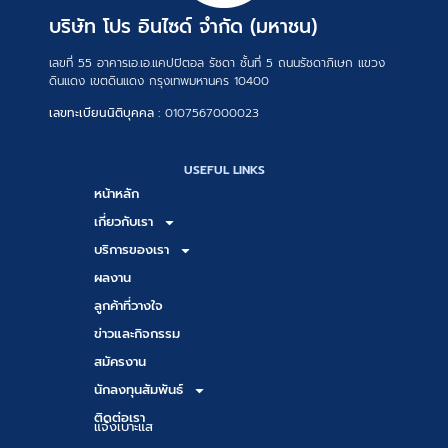
บริษัท โปร อินไซด์ จำกัด (มหาชน)
เลขที่ 55 อาคารเอ.เอ.แคปปิตอล รัชดา ชั้นที่ 5 ถนนรัชดาภิเษก แขวง
ดินแดง เขตดินแดง กรุงเทพมหานคร 10400
เลขทะเบียนนิติบุคคล :
0107567000023
USEFUL LINKS
หน้าหลัก
เกี่ยวกับเรา
บริการของเรา
ผลงาน
ลูกค้าที่วางใจ
ข่าวและกิจกรรม
สมัครงาน
นักลงทุนสัมพันธ์
ติดต่อเรา
แจ้งเบาะแส